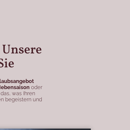
 Unsere
Sie
rlaubsangebot
Nebensaison
oder
 das, was Ihren
en begeistern und