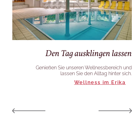
Den Tag ausklingen lassen
en
ur
Genießen Sie unseren Wellnessbereich und
lassen Sie den Alltag hinter sich.
und
Wellness im Erika
te.