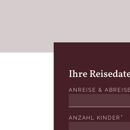
Ihre Reisedat
ANREISE & ABREIS
ANZAHL KINDER