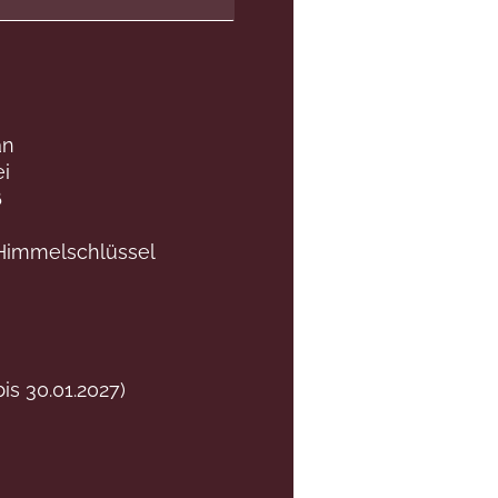
an
i
ß
Himmelschlüssel
bis 30.01.2027)