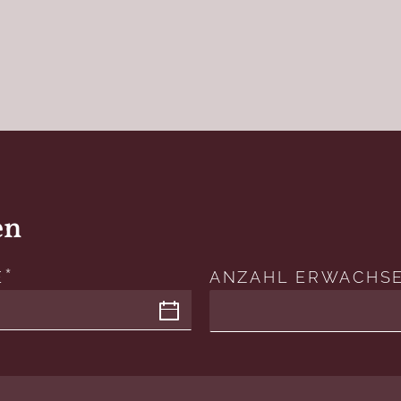
en
E
ANZAHL ERWACHS